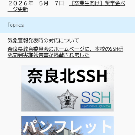
２０２６年
５
月
７
日
【卒業生
向け
】
奨学金
ペ
ージ更新
Topics
気象警報発表時の対応について
奈良県教育委員会のホームページに、本校のSSH研
究開発実施報告書が掲載されました