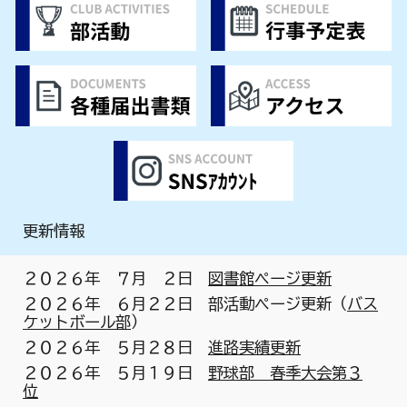
更新情報
２０２６年
７
月 ２日
図書館ページ更新
２０２６年
６
月
２２
日
部活動ページ更新（
バス
ケットボール部
）
２０２６年 ５月
２８
日
進路実績更新
２０２６年 ５月１９日
野球部 春季大会第３
位