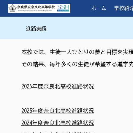
ホーム
学校紹
Sk
進路実績
本校では、生徒一人ひとりの夢と目標を実
その結果、毎年多くの生徒が希望する進学
202
6
年度奈良北高校進路状況
2025年度奈良北高校進路状況
202
4
年度奈良北高校進路状況