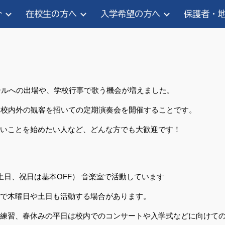
介
在校生の方へ
入学希望の方へ
保護者・
ip to main content
Skip to navigat
クールへの出場や、学校行事で歌う機会が増えました。
学校内外の観客を招いての定期演奏会を開催することです。
いことを始めたい人など、どんな方でも大歓迎です！
日、祝日は基本OFF） 音楽室で活動しています
で木曜日や土日も活動する場合があります。
習、春休みの平日は校内でのコンサートや入学式などに向けての練